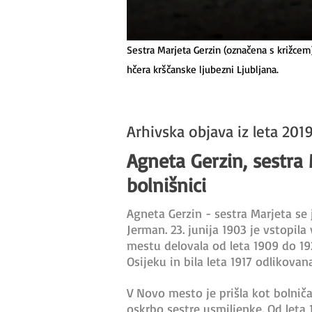
Sestra Marjeta Gerzin (označena s križcem)
hčera krščanske ljubezni Ljubljana.
Arhivska objava iz leta 2019
Agneta Gerzin, sestra
bolnišnici
Agneta Gerzin - sestra Marjeta se j
Jerman. 23. junija 1903 je vstopi
mestu delovala od leta 1909 do 1927
Osijeku in bila leta 1917 odlikovan
V Novo mesto je prišla kot bolniča
oskrbo sestre usmiljenke. Od leta 1