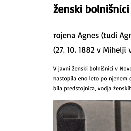
ženski bolnišnici
rojena Agnes (tudi Ag
(27. 10. 1882 v Mihelji 
V javni ženski bolnišnici v No
nastopila eno leto po njenem od
bila predstojnica, vodja ženski