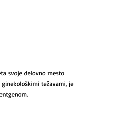
jeta svoje delovno mesto
z ginekološkimi težavami, je
 rentgenom.