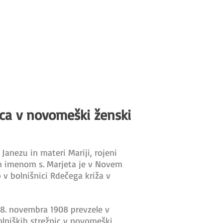
ica v novomeški ženski
 Janezu in materi Mariji, rojeni
nim imenom s. Marjeta je v Novem
o v bolnišnici Rdečega križa v
 18. novembra 1908 prevzele v
 bolniških strežnic v novomeški