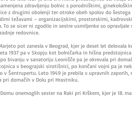
a namenjena zdravljenju bolnic s porodniškimi, ginekološkim
ice z drugimi obolenji ter otroke obeh spolov do šestega l
udimi težavami – organizacijskimi, prostorskimi, kadrovski
o. To se sicer ni zgodilo in sestre usmiljenke so opravljale
zadnje redovnice.
rjeto pot zanesla v Beograd, kjer je deset let delovala k
leta 1937 pa v Skopju kot bolničarka in hišna predstojnic
o, po bivanju v sanatoriju Leonišče pa je okrevala pri do
ojnica v beograjski sirotišnici, po končani vojni pa je nek
o v Šentrupertu. Leto 1949 je prebila v upravnih zaporih,
a pri domačih v Dolu pri Hrastniku.
 v Domu onemoglih sester na Raki pri Krškem, kjer je 18. ma