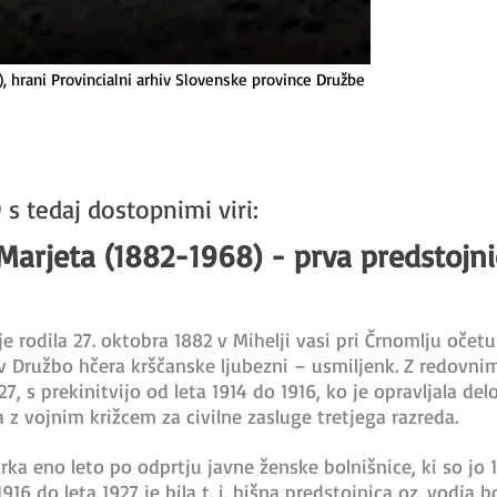
, hrani Provincialni arhiv Slovenske province Družbe
 s tedaj dostopnimi viri:
 Marjeta (1882-1968) - prva predstojn
e rodila 27. oktobra 1882 v Mihelji vasi pri Črnomlju očetu
la v Družbo hčera krščanske ljubezni – usmiljenk. Z redov
, s prekinitvijo od leta 1914 do 1916, ko je opravljala del
a z vojnim križcem za civilne zasluge tretjega razreda.
rka eno leto po odprtju javne ženske bolnišnice, ki so jo
916 do leta 1927 je bila t. i. hišna predstojnica oz. vodja