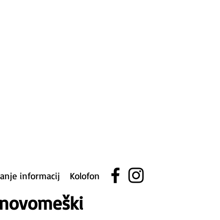
ranje informacij
Kolofon
v novomeški