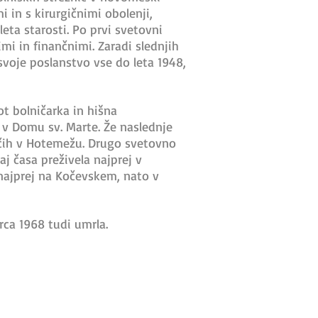
i in s kirurgičnimi obolenji,
eta starosti. Po prvi svetovni
mi in finančnimi. Zaradi slednjih
 svoje poslanstvo vse do leta 1948,
ot bolničarka in hišna
a v Domu sv. Marte. Že naslednje
mačih v Hotemežu. Drugo svetovno
aj časa preživela najprej v
 najprej na Kočevskem, nato v
rca 1968 tudi umrla.