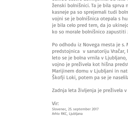
ženski bolnišnici. Ta je bila sprv
kasneje pa so sprejemali tudi boln
vojni se je bolnišnica otepala s h
je bila celo pred tem, da jo ukinej
ko so morale bolnišnico zapustiti 
Po odhodu iz Novega mesta je s. Ma
predstojnica v sanatoriju Vračar, 
leto se je bolna vrnila v Ljubljan
vojno je preživela kot hišna predst
Marijinem domu v Ljubljani in nat
Škofji Loki, potem pa se je naselil
Zadnja leta življenja je preživela
Vir:
Slovenec, 25. september 2017
Arhiv RKC, Ljubljana