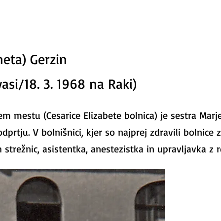
neta) Gerzin
vasi/18. 3. 1968 na Raki)
vem mestu (Cesarice Elizabete bolnica) je sestra Mar
prtju. V bolnišnici, kjer so najprej zdravili bolnice 
h strežnic, asistentka, anestezistka in upravljavka z