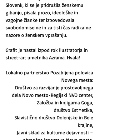
Slovenk, ki se je pridružila ženskemu 
gibanju, pisala prozo, ideološke in 
vzgojne članke ter izpovedovala 
svobodomiselne in za tisti čas radikalne 
nazore o ženskem vprašanju.
Grafit je nastal izpod rok ilustratorja in 
street-art umetnika Azrama. Hvala!
Lokalno partnerstvo Pozabljena polovica 
Novega mesta: 
Društvo za razvijanje prostovoljnega 
dela Novo mesto-Regijski NVO center, 
Založba in knjigarna Goga, 
društvo Est=etika, 
Slavistično društvo Dolenjske in Bele 
krajine, 
Javni sklad za kulturne dejavnosti – 