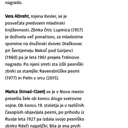
nagrado.
Vera Albreht
, rojena Kesler, se je 
posvečala predvsem mladinski 
književnosti. Zbirka črtic Lupinica (1957) 
je doživela več ponatisov, za mladostne 
spomine na družinski dvorec Draškovec 
pri Šentjerneju Nekoč pod Gorjanci 
(1960) pa je leta 1961 prejela Trdinovo 
nagrado. Po njeni smrti sta izšli pesniški 
zbirki za starejše: Ravensbrüške pesmi 
(1977) in Pelin v srcu (2015).
Marica Strnad-Cizerlj
 se je v Novo mesto 
preselila šele ob koncu druge svetovne 
vojne. Ob koncu 19. stoletja je v različnih 
časopisih objavljala pesmi, po prihodu iz 
Rusije leta 1927 pa izdala svojo pesniško 
zbirko Rdeči nageljčki. Bila je ena prvih 