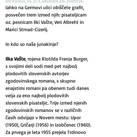
ob koncu 19. in v začetku 20. stoletja,
lahko na Germovi ulici obiščete grafit, 
posvečen trem izmed njih: pisateljicam 
oz. pesnicam Ilki Vašte, Veri Albreht in 
Marici Strnad-Cizerlj.
In kdo so naše junakinje?
Ilka Vašte
, rojena Klotilda Franja Burger, 
s svojimi deli sodi med pet najbolj 
plodovitih slovenskih avtorjev 
zgodovinskega romana, s skupno 
enajstimi romani pa obenem tudi danes 
velja za eno najbolj plodovitih 
slovenskih pisateljic. Trije izmed njenih 
zgodovinskih romanov se v različnih 
časih odvijajo v Novem mestu: Upor 
(1950), Gričarji (1956) in Izobčenec (1960). 
Za prvega je leta 1955 prejela Trdinovo 