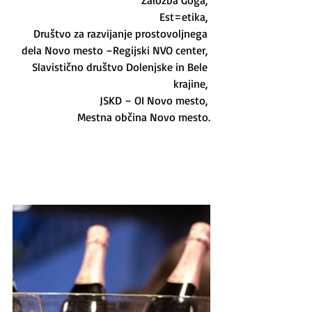
 Založba Goga, 
 Est=etika, 
 Društvo za razvijanje prostovoljnega 
dela Novo mesto –Regijski NVO center, 
 Slavistično društvo Dolenjske in Bele 
krajine, 
 JSKD – OI Novo mesto, 
 Mestna občina Novo mesto.