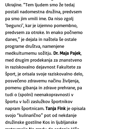
Ukrajine. “Tem ljudem smo že tedaj 
postali nadomestna družina, predvsem 
pa smo jim vrnili ime. Da niso zgolj 
‘begunci’, kar je izjemno pomembno, 
predvsem za otroke. In enako počnemo 
danes,” je dejala in naštela še ostale 
programe društva, namenjene 
medkulturnemu sožitju. 
Dr. Maja Pajek
, 
med drugim prodekanja za znanstveno 
in raziskovalno dejavnost Fakultete za 
šport, je orisala svoje raziskovalno delo, 
posvečeno zdravemu načinu življenja, 
pomenu gibanja in zdrave prehrane, pa 
tudi o (spolni) neenakopravnosti v 
športu v luči zaslužkov športnikov 
napram športnicam. 
Tanja Fink
 je opisala 
svojo “kulinarično” pot od nekdanje 
družinske gostilne Kos in ljubljanske 