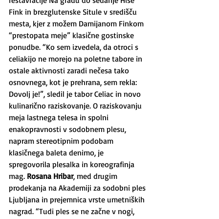
restavracije Na gradu do sedanje Hiše 
Fink in brezglutenske Situle v središču 
mesta, kjer z možem Damijanom Finkom 
“prestopata meje” klasične gostinske 
ponudbe. “Ko sem izvedela, da otroci s 
celiakijo ne morejo na poletne tabore in 
ostale aktivnosti zaradi nečesa tako 
osnovnega, kot je prehrana, sem rekla: 
Dovolj je!”, sledil je tabor Celiac in novo 
kulinarično raziskovanje. O raziskovanju 
meja lastnega telesa in spolni 
enakopravnosti v sodobnem plesu, 
napram stereotipnim podobam 
klasičnega baleta denimo, je 
spregovorila plesalka in koreografinja 
mag. 
Rosana Hribar
, med drugim 
prodekanja na Akademiji za sodobni ples 
Ljubljana in prejemnica vrste umetniških 
nagrad. “Tudi ples se ne začne v nogi, 