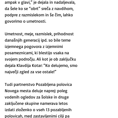
ampak v glavi,” je dejala in nadaljevala, 
da šele ko se “obrt” sreča z navdihom, 
podpre z razmislekom in še čim, lahko 
govorimo o umetnosti.
Umetnost, meje, razmislek, prihodnost 
današnjih generacij ipd. so bile teme 
izjemnega pogovora z izjemnimi 
posameznicami, ki blestijo vsaka na 
svojem področju. Ali kot je ob zaključku 
dejala Klavdija Kotar: “Ko delujemo, smo 
največji zgled za vse ostale!”
Tudi partnerstvo Pozabljena polovica 
Novega mesta deluje naprej: poleg 
vodenih ogledov za šolske in druge 
zaključene skupine namerava letos 
izdati zloženko o vseh 13 pozabljenih 
polovicah, med zastavljenimi cilji pa 