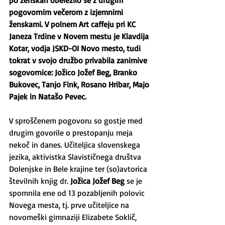
po ženskah obeležilo še z drugim 
pogovornim večerom z izjemnimi 
ženskami. V polnem Art caffeju pri KC 
Janeza Trdine v Novem mestu je Klavdija 
Kotar, vodja JSKD-OI Novo mesto, tudi 
tokrat v svojo družbo privabila zanimive 
sogovornice: Jožico Jožef Beg, Branko 
Bukovec, Tanjo Fink, Rosano Hribar, Majo 
Pajek in Natašo Pevec.
V sproščenem pogovoru so gostje med 
drugim govorile o prestopanju meja 
nekoč in danes. Učiteljica slovenskega 
jezika, aktivistka Slavističnega društva 
Dolenjske in Bele krajine ter (so)avtorica 
številnih knjig dr. 
Jožica Jožef Beg
 se je 
spomnila ene od 13 pozabljenih polovic 
Novega mesta, tj. prve učiteljice na 
novomeški gimnaziji Elizabete Soklič, 