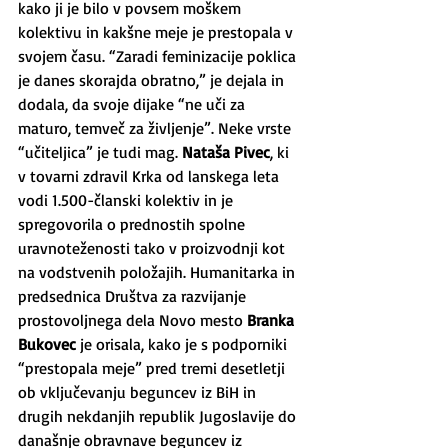
kako ji je bilo v povsem moškem 
kolektivu in kakšne meje je prestopala v 
svojem času. “Zaradi feminizacije poklica 
je danes skorajda obratno,” je dejala in 
dodala, da svoje dijake “ne uči za 
maturo, temveč za življenje”. Neke vrste 
“učiteljica” je tudi mag. 
Nataša Pivec
, ki 
v tovarni zdravil Krka od lanskega leta 
vodi 1.500-članski kolektiv in je 
spregovorila o prednostih spolne 
uravnoteženosti tako v proizvodnji kot 
na vodstvenih položajih. Humanitarka in 
predsednica Društva za razvijanje 
prostovoljnega dela Novo mesto 
Branka 
Bukovec
 je orisala, kako je s podporniki 
“prestopala meje” pred tremi desetletji 
ob vključevanju beguncev iz BiH in 
drugih nekdanjih republik Jugoslavije do 
današnje obravnave beguncev iz 