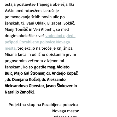
ostaja postavitev trajnega obeležja Ilki 
Vašte pred rotovžem. Letošnje 
poimenovanje štirih novih ulic po 
ženskah, tj. Ivani Oblak, Elizabeti Soklič, 
Mariji Tomšič in Veri Albreht, so med 
drugim obeležile z več 
vodenimi ogledi 
pešpoti Pozabljene polovice Novega 
mesta
, projekcijo na pročelje Knjižnica 
Mirana Jarca in odlično obiskanim prvim 
pogovornim večerom z izjemnimi 
ženskami, ko so gostile 
mag. Violeto 
Bulc, Majo Gal Štromar, dr. Andrejo Kopač 
, dr. Damjano Koželj, dr. Aleksando 
Aleksandovo Oberstar, Jasno Šinkovec 
in
Natalijo Zanoški.
Projektna skupina Pozabljena polovica 
Novega mesta: